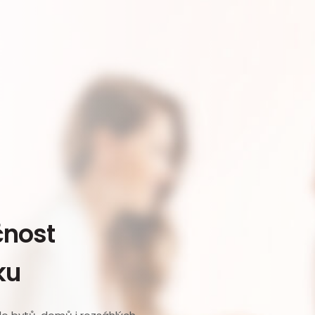
čnost
ku