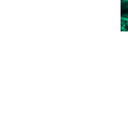
Kontaktujte nás
Máte zájem o naše služby, nebo jen dotaz?
e nás kontaktovat telefonicky nebo pomocí poptávkového f