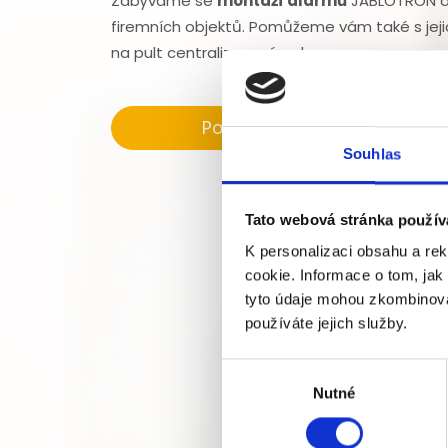
Zabýváme se
montáží alarmů
JABLOTRON do
firemních objektů. Pomůžeme vám také s jeji
na pult centralizované ochrany.
Poptat
Souhlas
Tato webová stránka použív
K personalizaci obsahu a re
cookie. Informace o tom, jak
tyto údaje mohou zkombinovat
používáte jejich služby.
Výběr
Nutné
souhlasu