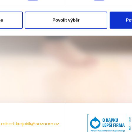
es
Povolit výběr
Po
robert.krejcirik@seznam.cz