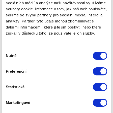
Poznejte další chytrá řešení
sociálních médií a analýze naší návštěvnosti využíváme
soubory cookie. Informace o tom, jak náš web používáte,
sdílíme se svými partnery pro sociální média, inzerci a
analýzy. Partneři tyto údaje mohou zkombinovat s
dalšími informacemi, které jste jim poskytli nebo které
získali v důsledku toho, že používáte jejich služby.
GSM/GPS autoalarm JABLOTRON
Výběr
Autoalarm JABLOTRON spolehlivě ochrání
auta, kamiony i zemědělské stroje. Přes
Nutné
souhlasu
aplikaci MyJABLOTRON navíc sledujete
aktuální polohu auta, počet ujetých kilometrů
nebo jeho spotřebu.
Preferenční
Statistické
Marketingové