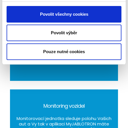
Monitoring dechu
Povolit všechny cookies
Monitor dechu Nanny přivolá pomoc, i když si
o ni Vaše miminko ještě samo říct neumí. Díky
Povolit výběr
zdravotnické certifikaci je také často využíván
v nemocnicích.
Pouze nutné cookies
Monitoring vozidel
Monitorovací jednotka sleduje polohu Vašich
aut a Vy tak v aplikaci MyJABLOTRON máte