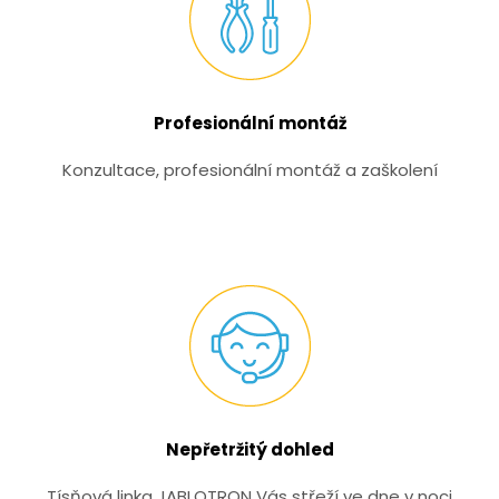
Profesionální montáž
Konzultace, profesionální montáž a zaškolení
Nepřetržitý dohled
Tísňová linka JABLOTRON Vás střeží ve dne v noci