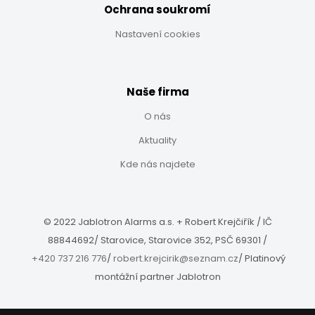
Ochrana soukromí
Nastavení cookies
Naše firma
O nás
Aktuality
Kde nás najdete
© 2022 Jablotron Alarms a.s. +
Robert Krejčiřík
/ IČ
88844692/ Starovice, Starovice 352, PSČ 69301
/
+420 737 216 776
/
robert.krejcirik@seznam.cz
/
Platinový
montážní partner Jablotron